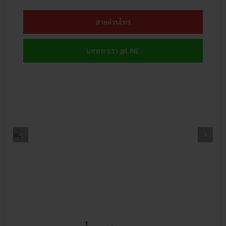
สายด่วนโทร
แชทหาเรา @LINE