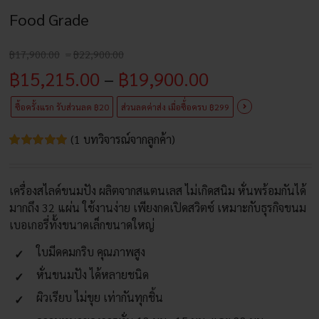
Food Grade
Price
฿
17,900.00
–
฿
22,900.00
range:
Price
฿
15,215.00
–
฿
19,900.00
฿17,900.00
through
range:
฿22,900.00
ซื้อครั้งแรก รับส่วนลด ฿20
ส่วนลดค่าส่ง เมื่อซื้่อครบ ฿299
฿15,215.00
(
1
บทวิจารณ์จากลูกค้า)
through
ให้
1
คะแนน
5.00
จาก 5
฿19,900.00
เครื่องสไลด์ขนมปัง ผลิตจากสแตนเลส ไม่เกิดสนิม หั่นพร้อมกันได้
คะแนนเต็ม
บน
การให้
มากถึง 32 แผ่น ใช้งานง่าย เพียงกดเปิดสวิตซ์ เหมาะกับธุรกิจขนม
คะแนนของ
เบอเกอรี่ทั้งขนาดเล็กขนาดใหญ่
ลูกค้า
ใบมีดคมกริบ คุณภาพสูง
หั่นขนมปัง ได้หลายชนิด
ผิวเรียบ ไม่ขุย เท่ากันทุกชิ้น