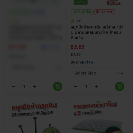
ประกันศูนย์ไทย
ราคาส่ง
ประกันศูนย์ไทย
ส่วนลด 15%
5.0
3.0
ถุงซีลสูญญากาศ แบบเรียบ ถุง
หมุดปักผ้าคลุมดิน เหล็กหนาตัว
แวคคั่ม หนา 160 ไมครอน
U ปลายแหลมเจาะง่าย สำหรับ
Food Grade (แพ็กละ 100 ใบ)
ดินแข็ง
฿
11.00
฿
3.83
ดูราคาส่ง
฿
4.50
เลือกขนาด
ขนาดหมุดโลหะ