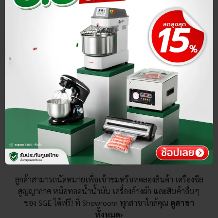
ให้แห้งก่อนนำกลับมาประกอบ
ห้ามใช้น้ำยาทำความสะอาดที่เป็นสารเคมี น้ำยาที่มีฤทธิ์
กัดกร่อน ล้างตัวเครื่องโดยตรง
การดูแลรักษา
เก็บเครื่องสไลด์ขนมปังในที่แห้งและเย็น
ลับใบมีดเป็นประจำ และเปลี่ยนใบมีดเมื่อชำรุด
ติดต่อเรา
ลูกค้าสามารถนัดหมายเพื่อเข้าชมหรือทดลองสินค้า เครื่องซีล
สูญญากาศ หม้อทอดน้ำน้ำมัน เครื่องล้างผัก และสินค้าอื่นๆ
ของ SGE ได้ฟรี! ที่ Showroom ทุกสาขาใกล้คุณ
ดูสาขา
ทั้งหมด›