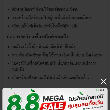
ศึกษาคู่มือการใช้งานให้ละเอียดก่อนใช้งาน
วางเครื่องสไลด์ขนมปังอยู่บนพื้นผิวเรียบและมั่นคง
เสียบปลั๊กไฟเข้ากับเต้ารับไฟฟ้าที่มีสายดิน
ข้อควรระวัง เครื่องสไลด์ขนมปัง
ระมัดระวังนิ้วมือ ห้ามนำมือเข้าใกล้ใบมีด
หากตัวเครื่องชำรุด ห้ามใช้งานเครื่องสไลด์ขนมปังเด็ดขาด
ไม่ควรใช้เครื่องสไลด์ขนมปัง หั่นวัตถุอื่นนอกเหนือจาก
ขนมปัง
เก็บเครื่องสไลด์ขนมปังให้พ้นมือเด็กและสัตว์เลี้ยง
วิธีทำความสะอาด
ถอดปลั๊กไฟออกทุกครั้ง ก่อนทำความสะอาด
เช็ดทำความสะอาดตัวเครื่องด้วยผ้าชุบน้ำหมาด ๆ และเช็ด