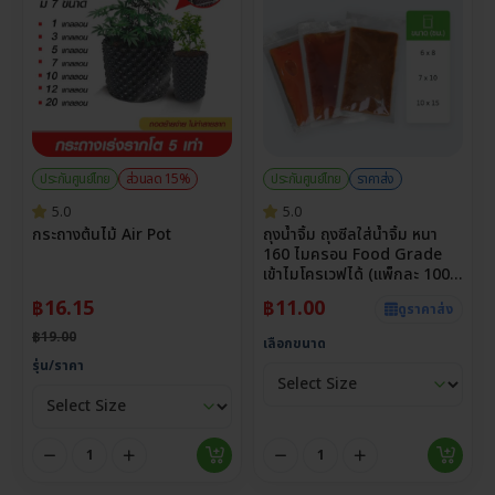
ประกันศูนย์ไทย
ส่วนลด 15%
ประกันศูนย์ไทย
ราคาส่ง
5.0
5.0
กระถางต้นไม้ Air Pot
ถุงน้ำจิ้ม ถุงซีลใส่น้ำจิ้ม หนา
160 ไมครอน Food Grade
เข้าไมโครเวฟได้ (แพ็กละ 100
ใบ)
฿
16.15
฿
11.00
ดูราคาส่ง
฿
19.00
เลือกขนาด
รุ่น/ราคา