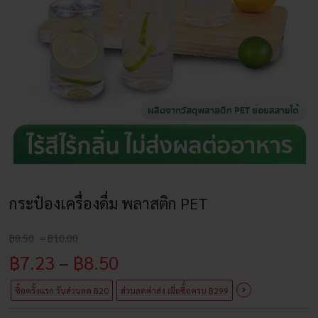
กระป๋องเครื่องดื่ม พลาสติก PET
Price
฿
8.50
–
฿
10.00
range:
Price
฿
7.23
–
฿
8.50
฿8.50
through
range:
฿10.00
ซื้อครั้งแรก รับส่วนลด ฿20
ส่วนลดค่าส่ง เมื่อซื้่อครบ ฿299
฿7.23