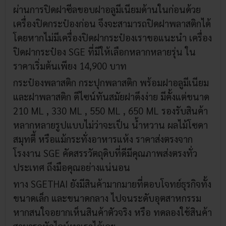
ผ่านการปิดฝาซีลขอบฝาอลูมีเนียมด้านในก่อนด้วย
เครื่องปิดกระป๋องก่อน จึงจะสามารถปิดฝาพลาสติกได้
โดยหากไม่มีเครื่องปิดฝากระป๋องเราขอแนะนำ เครื่อง
ปิดฝากระป๋อง SGE ที่มีให้เลือกหลากหลายรุ่น ใน
ราคาเริ่มต้นเพียง 14,900 บาท
กระป๋องพลาสติก กระปุกพลาสติก พร้อมฝาอลูมีเนียม
และฝาพลาสติก ดีไซน์ทันสมัยฝาดึงง่าย มีคั้งแต่ขนาด
210 ML , 330 ML , 550 ML , 650 ML รองรับสินค้า
หลากหลายรูปแบบไม่ว่าจะเป็น น้ำหวาน ผลไม้โซดา
สมุทตี้ หรือแม้กระทั่งอาหารแห้ง ราคาส่งตรงจาก
โรงงาน SGE คัดสรรวัตถุดิบที่ดีมีคุณภาพส่งตรงทั่ว
ประเทศ ถึงมือคุณอย่างแน่นอน
ทาง SGETHAI ยังมีสินค้ามากมายที่ตอบโจทย์ธุรกิจทั้ง
ขนาดเล็ก และขนาดกลาง ไปจนระดับอุตสาหกรรม
หากสนใจอยากเห็นสินค้าตัวจริง หรือ ทดลองใช้สินค้า
สามารถทักไลน์หาเราได้เลย