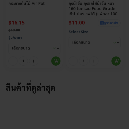
กระถางต้นไม้ Air Pot
ถุงน้ำจิ้ม ถุงซีลใส่น้ำจิ้ม หนา
160 ไมครอน Food Grade
เข้าไมโครเวฟได้ (แพ็กละ 100
ใบ)
฿
16.15
฿
11.00
ดูราคาส่ง
฿
19.00
Select Size
รุ่น/ราคา
สินค้าที่ดูล่าสุด