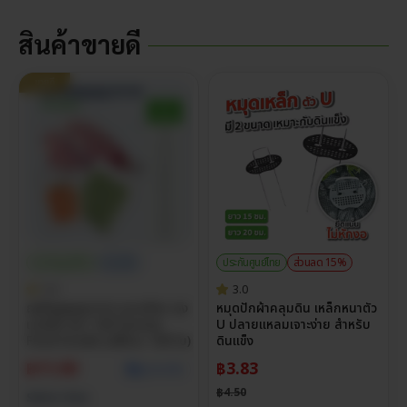
สินค้าขายดี
ขายดี
ประกันศูนย์ไทย
ราคาส่ง
ประกันศูนย์ไทย
ส่วนลด 15%
5.0
3.0
ถุงซีลสูญญากาศ แบบเรียบ ถุง
หมุดปักผ้าคลุมดิน เหล็กหนาตัว
แวคคั่ม หนา 160 ไมครอน
U ปลายแหลมเจาะง่าย สำหรับ
Food Grade (แพ็กละ 100 ใบ)
ดินแข็ง
฿
11.00
฿
3.83
ดูราคาส่ง
฿
4.50
Select Size