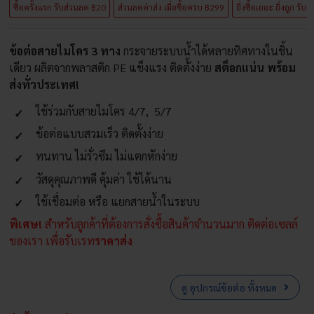
ซื้อครั้งแรก รับส่วนลด ฿20
ส่วนลดค่าส่ง เมื่อซื้่อครบ ฿299
ยิ่งซื้อเยอะ ยิ่งถูก รับ
ข้อต่อสายไมโคร 3 ทาง
กระจายระบบน้ำได้หลายทิศทางในชิ้น
เดียว ผลิตจากพลาสติก PE แข็งแรง ติดตั้งง่าย
สต็อกแน่น พร้อม
ส่งทั่วประเทศ!
ใช้ร่วมกับสายไมโคร 4/7, 5/7
ข้อต่อแบบสวมเร็ว ติดตั้งง่าย
ทนทาน ไม่รั่วซึม ไม่แตกหักง่าย
วัสดุคุณภาพดี คุ้มค่า ใช้ได้นาน
ใช้เชื่อมต่อ หรือ แยกสายน้ำในระบบ
พิเศษ!
สำหรับลูกค้าที่ต้องการสั่งซื้อสินค้าจำนวนมาก ติดต่อเซลล์
ของเรา เพื่อรับเรท
ราคาส่ง
ดู อุปกรณ์ข้อต่อ ทั้งหมด