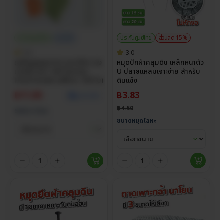
ประกันศูนย์ไทย
ราคาส่ง
ประกันศูนย์ไทย
ส่วนลด 15%
5.0
3.0
ถุงซีลสูญญากาศ แบบเรียบ ถุง
หมุดปักผ้าคลุมดิน เหล็กหนาตัว
แวคคั่ม หนา 160 ไมครอน
U ปลายแหลมเจาะง่าย สำหรับ
Food Grade (แพ็กละ 100 ใบ)
ดินแข็ง
฿
11.00
฿
3.83
ดูราคาส่ง
฿
4.50
Select Size
ขนาดหมุดโลหะ