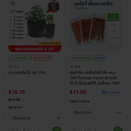
ประกันศูนย์ไทย
ส่วนลด 15%
ประกันศูนย์ไทย
ราคาส่ง
5.0
5.0
กระถางต้นไม้ Air Pot
ถุงน้ำจิ้ม ถุงซีลใส่น้ำจิ้ม หนา
160 ไมครอน Food Grade
เข้าไมโครเวฟได้ (แพ็กละ 100
ใบ)
฿
16.15
฿
11.00
ดูราคาส่ง
฿
19.00
Select Size
รุ่น/ราคา