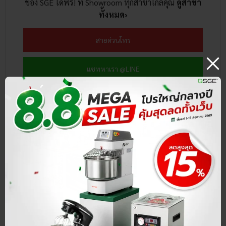
ของ SGE ได้ฟรี! ที่ Showroom ทุกสาขาใกล้คุณ
ดูสาขา
ทั้งหมด›
สายด่วนโทร
แชทหาเรา @LINE