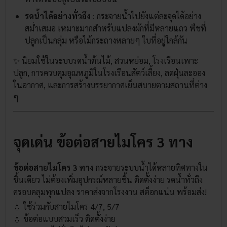
รดน้ำได้อย่างทั่วถึง
: กระจายน้ำไปยังแต่ละจุดได้อย่าง
สม่ำเสมอ เหมาะมากสำหรับแปลงผักที่มีหลายแถว พืชที่
ปลูกเป็นกลุ่ม หรือไม้กระถางหลายๆ ใบที่อยู่ใกล้กัน
✨ นิยมใช้ในระบบรดน้ำต้นไม้, สวนหย่อม, โรงเรือนเพาะ
ปลูก, การควบคุมอุณหภูมิในโรงเรือนสัตว์เลี้ยง, ลดฝุ่นละออง
ในอากาศ, และการสร้างบรรยากาศเย็นสบายตามสถานที่ต่าง
ๆ
จุดเด่น ข้อต่อสายไมโคร 3 ทาง
ข้อต่อสายไมโคร 3 ทาง
กระจายระบบน้ำได้หลายทิศทางใน
ชิ้นเดียว ไม่ต้องเพิ่มอุปกรณ์หลายชิ้น ติดตั้งง่าย รดน้ำทั่วถึง
ครอบคลุมทุกแปลง ราคาส่งจากโรงงาน สต็อกแน่น พร้อมส่ง!
💧 ใช้ร่วมกับสายไมโคร 4/7, 5/7
💧 ข้อต่อแบบสวมเร็ว ติดตั้งง่าย