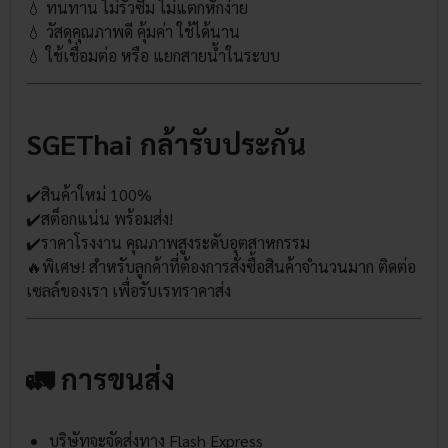
💧 ทนทาน ไม่รั่วซึม ไม่แตกหักง่าย
💧 วัสดุคุณภาพดี คุ้มค่า ใช้ได้นาน
💧 ใช้เชื่อมต่อ หรือ แยกสายน้ำในระบบ
SGEThai กล้ารับประกัน
✔️สินค้าใหม่ 100%
✔️สต็อกแน่น พร้อมส่ง!
✔️ราคาโรงงาน คุณภาพสูงระดับอุตสาหกรรม
🔥พิเศษ! สำหรับลูกค้าที่ต้องการสั่งซื้อสินค้าจำนวนมาก ติดต่อ
เซลล์ของเรา เพื่อรับเรทราคาส่ง
🚛 การขนส่ง
บริษัทจะจัดส่งทาง Flash Express