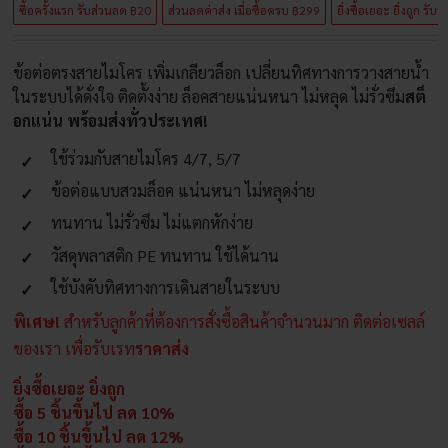
ซื้อครั้งแรก รับส่วนลด ฿20
ส่วนลดค่าส่ง เมื่อซื้่อครบ ฿299
ยิ่งซื้อเยอะ ยิ่งถูก รับ
ข้อต่อตรงสายไมโคร เพิ่มเกลียวล็อก เปลี่ยนทิศทางการวางสายน้ำ
ในระบบได้ดั่งใจ ติดตั้งง่าย ล็อคสายแน่นหนา ไม่หลุด ไม่รั่วซึม
สต็
อกแน่น พร้อมส่งทั่วประเทศ!
ใช้ร่วมกับสายไมโคร 4/7, 5/7
ข้อต่อแบบสวมล็อค แน่นหนา ไม่หลุดง่าย
ทนทาน ไม่รั่วซึม ไม่แตกหักง่าย
วัสดุพลาสติก PE ทนทาน ใช้ได้นาน
ใช้บังคับทิศทางการเดินสายในระบบ
พิเศษ!
สำหรับลูกค้าที่ต้องการสั่งซื้อสินค้าจำนวนมาก ติดต่อเซลล์
ของเรา เพื่อรับเรท
ราคาส่ง
ยิ่งซื้อเยอะ ยิ่งถูก
ซื้อ 5 ชิ้นขึ้นไป ลด 10%
ซื้อ 10 ชิ้นขึ้นไป ลด 12%