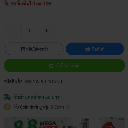
ซื้อ 20 ชิ้นขึ้นไป ลด 15%
จำนวน
ข้อ
ต่อ
หยิบใส่ตะกร้า
ซื้อทันที
งอ
90
สั่งซื้อผ่านไลน์
องศา
สาย
ไมโคร
รหัสสินค้า:
IRG-2W-90-CONN-L
เพิ่ม
เกลียว
รับส่วนลดค่าส่ง 30 บาท
ล็อก
รับ Coin สะสมสูงสุด
0
Coins
ชิ้น