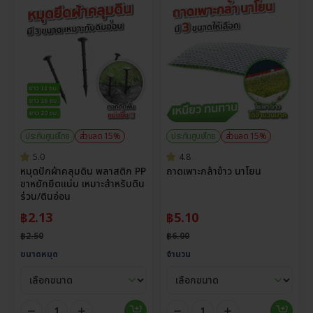
ประกันศูนย์ไทย
ส่วนลด 15%
ประกันศูนย์ไทย
ส่วนลด 15%
5.0
4.8
หมุดปักผ้าคลุมดิน พลาสติก PP
ถาดเพาะกล้าข้าว นาโยน
ขาหยักยึดแน่น เหมาะสำหรับดิน
ร่วน/ดินอ่อน
฿
2.13
฿
5.10
฿
2.50
฿
6.00
ขนาดหมุด
จำนวน