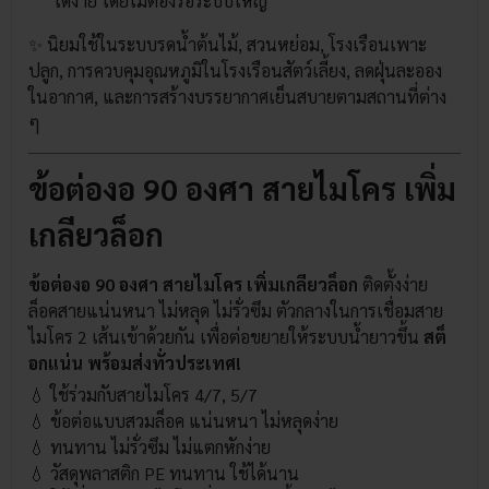
ได้ง่าย โดยไม่ต้องรื้อระบบใหญ่
✨ นิยมใช้ในระบบรดน้ำต้นไม้, สวนหย่อม, โรงเรือนเพาะ
ปลูก, การควบคุมอุณหภูมิในโรงเรือนสัตว์เลี้ยง, ลดฝุ่นละออง
ในอากาศ, และการสร้างบรรยากาศเย็นสบายตามสถานที่ต่าง
ๆ
ข้อต่องอ 90 องศา สายไมโคร เพิ่ม
เกลียวล็อก
ข้อต่องอ 90 องศา สายไมโคร เพิ่มเกลียวล็อก
ติดตั้งง่าย
ล็อคสายแน่นหนา ไม่หลุด ไม่รั่วซึม ตัวกลางในการเชื่อมสาย
ไมโคร 2 เส้นเข้าด้วยกัน เพื่อต่อขยายให้ระบบน้ำยาวขึ้น
สต็
อกแน่น พร้อมส่งทั่วประเทศ!
💧 ใช้ร่วมกับสายไมโคร 4/7, 5/7
💧 ข้อต่อแบบสวมล็อค แน่นหนา ไม่หลุดง่าย
💧 ทนทาน ไม่รั่วซึม ไม่แตกหักง่าย
💧 วัสดุพลาสติก PE ทนทาน ใช้ได้นาน