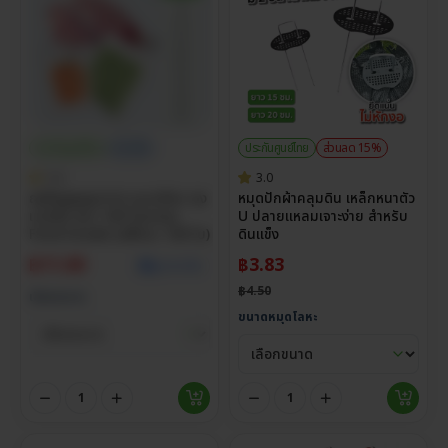
ประกันศูนย์ไทย
ราคาส่ง
ประกันศูนย์ไทย
ส่วนลด 15%
5.0
3.0
ถุงซีลสูญญากาศ แบบเรียบ ถุง
หมุดปักผ้าคลุมดิน เหล็กหนาตัว
แวคคั่ม หนา 160 ไมครอน
U ปลายแหลมเจาะง่าย สำหรับ
Food Grade (แพ็กละ 100 ใบ)
ดินแข็ง
฿
11.00
฿
3.83
ดูราคาส่ง
฿
4.50
เลือกขนาด
ขนาดหมุดโลหะ