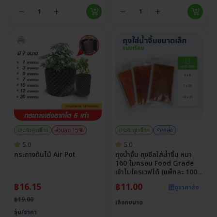
ประกันศูนย์ไทย
ส่วนลด 15%
ประกันศูนย์ไทย
ราคาส่ง
5.0
5.0
กระถางต้นไม้ Air Pot
ถุงน้ำจิ้ม ถุงซีลใส่น้ำจิ้ม หนา
160 ไมครอน Food Grade
เข้าไมโครเวฟได้ (แพ็กละ 100
ใบ)
฿
16.15
฿
11.00
ดูราคาส่ง
฿
19.00
เลือกขนาด
รุ่น/ราคา