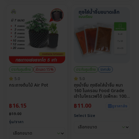
ประกันศูนย์ไทย
ส่วนลด 15%
ประกันศูนย์ไทย
ราคาส่ง
5.0
5.0
กระถางต้นไม้ Air Pot
ถุงน้ำจิ้ม ถุงซีลใส่น้ำจิ้ม หนา
160 ไมครอน Food Grade
เข้าไมโครเวฟได้ (แพ็กละ 100
ใบ)
฿
16.15
฿
11.00
ดูราคาส่ง
฿
19.00
Select Size
รุ่น/ราคา