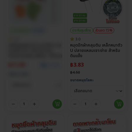
ประกันศูนย์ไทย
ราคาส่ง
ประกันศูนย์ไทย
ส่วนลด 15%
5.0
3.0
ถุงซีลสูญญากาศ แบบเรียบ ถุง
หมุดปักผ้าคลุมดิน เหล็กหนาตัว
แวคคั่ม หนา 160 ไมครอน
U ปลายแหลมเจาะง่าย สำหรับ
Food Grade (แพ็กละ 100 ใบ)
ดินแข็ง
฿
11.00
฿
3.83
ดูราคาส่ง
฿
4.50
Select Size
ขนาดหมุดโลหะ