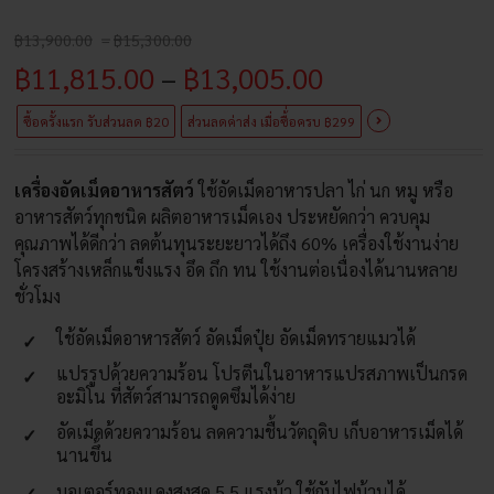
Price
฿
13,900.00
–
฿
15,300.00
range:
Price
฿
11,815.00
–
฿
13,005.00
฿13,900.00
through
range:
฿15,300.00
ซื้อครั้งแรก รับส่วนลด ฿20
ส่วนลดค่าส่ง เมื่อซื้่อครบ ฿299
฿11,815.00
เครื่องอัดเม็ดอาหารสัตว์
ใช้อัดเม็ดอาหารปลา ไก่ นก หมู หรือ
through
อาหารสัตว์ทุกชนิด ผลิตอาหารเม็ดเอง ประหยัดกว่า ควบคุม
฿13,005.00
คุณภาพได้ดีกว่า ลดต้นทุนระยะยาวได้ถึง 60% เครื่องใช้งานง่าย
โครงสร้างเหล็กแข็งแรง อึด ถึก ทน ใช้งานต่อเนื่องได้นานหลาย
ชั่วโมง
ใช้อัดเม็ดอาหารสัตว์ อัดเม็ดปุ๋ย อัดเม็ดทรายแมวได้
แปรรูปด้วยความร้อน โปรตีนในอาหารแปรสภาพเป็นกรด
อะมิโน ที่สัตว์สามารถดูดซึมได้ง่าย
อัดเม็ดด้วยความร้อน ลดความชื้นวัตถุดิบ เก็บอาหารเม็ดได้
นานขึ้น
มอเตอร์ทองแดงสูงสุด 5.5 แรงม้า ใช้กับไฟบ้านได้