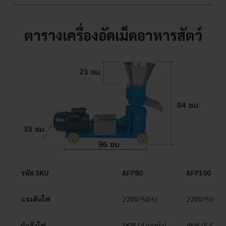
ตารางเครื่องอัดเม็ดอาหารสัตว์
รหัส SKU
AFP80
AFP100
แรงดันไฟ
220V/50Hz
220V/50Hz
กำลังไฟ
3KW
(4 แรงม้า)
4kW
(5.5 แรง