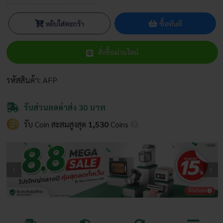
เครื่อง
อัด
หยิบใส่ตะกร้า
ซื้อทันที
เม็ด
อาหาร
สั่งซื้อผ่านไลน์
สัตว์
5.5
แรงม้า
รหัสสินค้า:
AFP
รุ่น
3
รับส่วนลดค่าส่ง 30 บาท
ลูก
รับ Coin สะสมสูงสุด
1,530
Coins
กลิ้ง
กำลัง
ผลิต
100
กก./
ชม.
ชิ้น