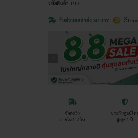
รหัสสินค้า:
PTT
มัน
ฝรั่ง
ไฟฟ้า
รับส่วนลดค่าส่ง 30 บาท
รับ Co
เครื่อง
ปอก
เปลือก
มัน
ฝรั่ง
ถัง
หมุน
เร็ว
275
รอบ/
นาที
กำลัง
จัดส่งเร็ว
ประกันศูนย์ไท
ผลิต
ภายใน 1-2 วัน
สูงสุด 1 ปี
สูง
350
กก./