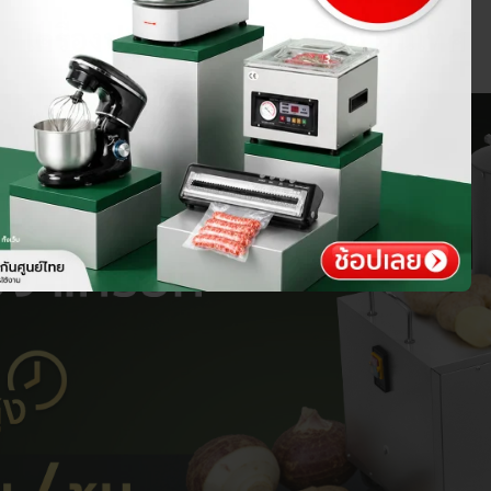
เครื่องปอกมันฝรั่ง ขิง เผือก มันเทศ