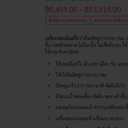
range:
Pr
฿
8,415.00
–
฿
13,515.00
฿9,900.00
through
ra
ซื้อครั้งแรก รับส่วนลด ฿20
ส่วนลดค่าส่ง เมื่อซื้่อ
฿15,900.00
฿8
เครื่องปอกมันฝรั่ง
กำลังผลิตสูง 350กก./ชม. เ
t
ขึ้น ปอกผิวสะอาด ไม่กินเนื้อ ไม่เสียต้นทุน
฿1
ใช้งานเชิงพาณิชย์
ใช้ปอกมันฝรั่ง, มันเทศ, เผือก, ขิง, แค
ให้กำลังผลิตสูง 350 กก./ชม.
ถังหมุนเร็ว 275 รอบ/นาที ขัดผิวฉับไว
มีระบบน้ำหล่อเลี้ยง ขัดลื่น สะอาดไวขึ้น
มอเตอร์ทองแดงแท้ ทำงานเสถียรต่อเนื
เครื่องสแตนเลสแท้ แข็งแรง ทนทาน