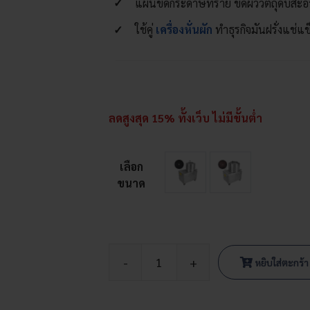
แผ่นขัดกระดาษทราย ขัดผิววัตถุดิบสะอ
ใช้คู่
เครื่องหั่นผัก
ทำธุรกิจมันฝรั่งแช่แ
ลดสูงสุด 15% ทั้งเว็บ ไม่มีขั้นต่ำ
เลือก
ขนาด
หยิบใส่ตะกร้า
จำนวน
เครื่อง
ปอก