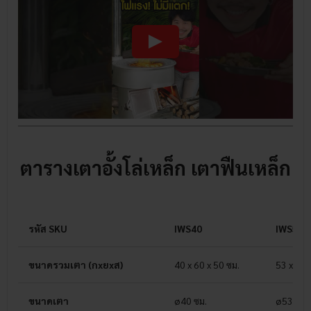
ตารางเตาอั้งโล่เหล็ก เตาฟืนเหล็ก
รหัส SKU
IWS40
IWS53
ขนาดรวมเตา (กxยxส)
40 x 60 x 50 ซม.
53 x 70 
ขนาดเตา
ø40 ซม.
ø53 ซม.