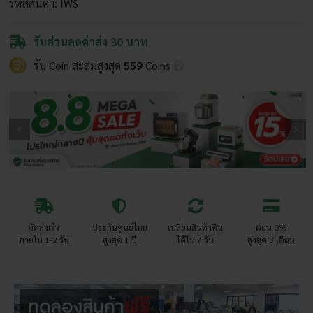
เตา
รหัสสินค้า:
IWS
ชีว
มวล
รับส่วนลดค่าส่ง 30 บาท
ไฟ
รับ Coin สะสมสูงสุด
559
Coins
แรง
ติด
นาน
ประหยัด
ฟืน
ชิ้น
จัดส่งเร็ว
ประกันศูนย์ไทย
เปลี่ยนสินค้าคืน
ผ่อน 0%
ภายใน 1-2 วัน
สูงสุด 1 ปี
ได้ใน 7 วัน
สูงสุด 3 เดือน