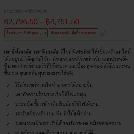
Price
฿
3,290.00
–
฿
5,590.00
range:
Price
฿
2,796.50
–
฿
4,751.50
฿3,290.00
through
range:
฿5,590.00
ซื้อครั้งแรก รับส่วนลด ฿20
ส่วนลดค่าส่ง เมื่อซื้่อครบ ฿299
฿2,796.50
เตาอั้งโล่เหล็ก เตาฟืนเหล็ก
ดีไซน์พิเศษที่ทำให้เชื้อเพลิงเผาไหม้
through
ได้สมบูรณ์ ให้คุณได้ใช้เตาไฟแรง แบบไร้เขม่าควัน แถมประหยัด
฿4,751.50
ฟืน ตอบโจทย์งานครัวที่ใช้งานเตาต่อเนื่อง หุง-ต้ม-ผัดได้ไวและทน
ขึ้น ช่วยคุณลดต้นทุนระยะยาวได้จริง!
ไร้ควันเขม่ากวนใจ ทำอาหารได้สบายขึ้น
เตาทำความร้อนรวดเร็ว ให้ไฟแรงสูง
ประหยัดเชื้อเพลิง เติมฟืนน้อยใช้ไฟได้นาน
รองรับเชื้อเพลิง เช่น ฟืน กิ่งไม้แห้ง ถ่าน
วงแหวนหน้าเตาปรับได้ รองรับกระทะ-หม้อหลายขนาด
มาพร้อมปล่องควัน ช่วยระบายอากาศได้ดี