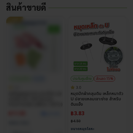
สินค้าขายดี
ขายดี
ประกันศูนย์ไทย
ราคาส่ง
ประกันศูนย์ไทย
ส่วนลด 15%
5.0
3.0
ถุงซีลสูญญากาศ แบบเรียบ ถุง
หมุดปักผ้าคลุมดิน เหล็กหนาตัว
แวคคั่ม หนา 160 ไมครอน
U ปลายแหลมเจาะง่าย สำหรับ
Food Grade (แพ็กละ 100 ใบ)
ดินแข็ง
฿
11.00
฿
3.83
ดูราคาส่ง
฿
4.50
Select Size
ขนาดหมุดโลหะ