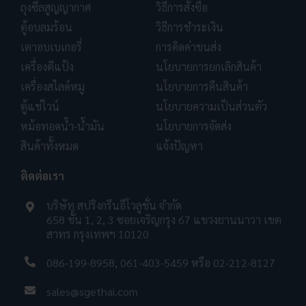
ถุงซีลสูญญากาศ
วิธีการสั่งซื้อ
ตู้อบลมร้อน
วิธีการชำระเงิน
เตาอบเบเกอรี่
การคิดค่าขนส่ง
เครื่องตีแป้ง
นโยบายการยกเลิกสินค้า
เครื่องสไลด์หมู
นโยบายการคืนสินค้า
ตู้แช่ไวน์
นโยบายความเป็นส่วนตัว
หม้อทอดน้ำ-น้ำมัน
นโยบายการจัดส่ง
สินค้าทั้งหมด
แจ้งปัญหา
ติดต่อเรา
บริษัท สปริงกรีนอีโวลูชั่น จำกัด
658 ชั้น 1, 2, 3 ซอยเจริญกรุง 67 แขวงยานนาวา เขต
สาทร กรุงเทพฯ 10120
086-199-8958
,
061-403-5459
หรือ
02-212-8127
sales@sgethai.com