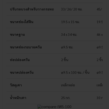
ปรับรอบวงสำหรับวางกระทะ
33/ 26/ 20 ซม.
45/ 39/
ขนาดช่องใส่ฟืน
19.5 x 15 ซม.
19.5 x 1
ขนาดฐาน
34 x 34 ซม.
46 x 46 
ขนาดช่องระบายควัน
ø9.5 ซม.
ø9.5 ซม.
ท่อปล่องควัน
2 ชิ้น
2 ชิ้น
ขนาดปล่องควัน
ø9.5 x 100 ซม. / ชิ้น
ø9.5 x 10
วัสดุเตา
เหล็กหล่อ
เหล็กหล่
น้ำหนักเตา
25 กก.
30 กก.