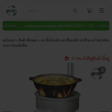
Skip
to
content
่านั้น)
8.8 Mega Sale ลดสูงสุด 15% ทั้งเว็บ
ไม่มีขั้นต่ำ (วันนี้ – 15 สิงหาคม นี้ เท่านั้
หน้าแรก
>
สินค้าทั้งหมด
>
เตาอั้งโล่เหล็ก เตาฟืนเหล็ก เตาชีวมวล ไฟแรงติด
นาน ประหยัดฟืน
37 คน กำลังดูสินค้านี้อยู่