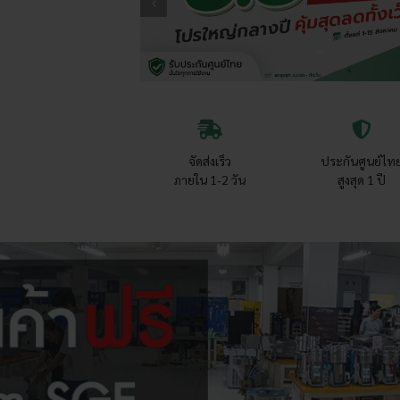
ลมป์
รัด
สาย
สำหรับ
สาย
ไมโคร
4/7,
จัดส่งเร็ว
ประกันศูนย์ไท
5/7,
ภายใน 1-2 วัน
สูงสุด 1 ปี
8/11,
9/12
ชิ้น