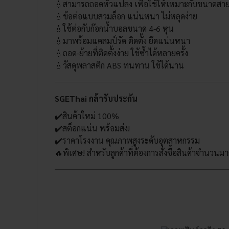
💧สามารถถอดหัวแปลง เพื่อใช้ให้เหมาะกับขนาดสาย
💧ข้อต่อแบบสวมล็อก แน่นหนา ไม่หลุดง่าย
💧ใช้ต่อกับก๊อกน้ำบอลขนาด 4-6 หุน
💧มาพร้อมแคลมป์รัด ติดตั้ง ยึดแน่นหนา
💧ถอด-ย้ายที่ติดตั้งง่าย ใช้ซ้ำได้หลายครั้ง
💧วัสดุพลาสติก ABS ทนทาน ใช้ได้นาน
SGEThai กล้ารับประกัน
✔️สินค้าใหม่ 100%
✔️สต็อกแน่น พร้อมส่ง!
✔️ราคาโรงงาน คุณภาพสูงระดับอุตสาหกรรม
🔥พิเศษ! สำหรับลูกค้าที่ต้องการสั่งซื้อสินค้าจำนวนม