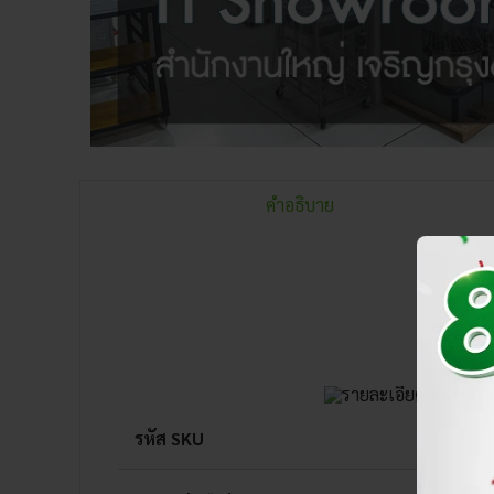
คำอธิบาย
ข้อต
รหัส SKU