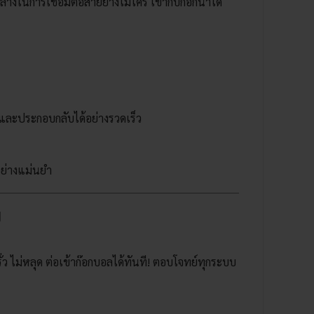
างในการเชื่อมต่อสายยางไมโคร เข้ากับก๊อกน้ำได้
กและประกอบกลับได้อย่างรวดเร็ว
อย่างแม่นยำ
ย
่ว ไม่หลุด ต่อเข้าก๊อกบอลได้ทันที! ตอบโจทย์ทุกระบบ