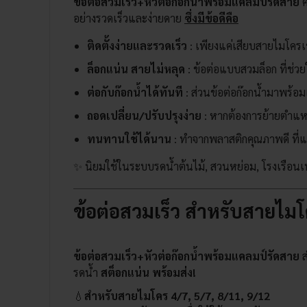
ข้อต่อสวมเร็ว+หัวต่อก๊อกน้ำพร้อมแคลมป์รัดสาย
ค
อย่างรวดเร็วและง่ายดาย
ซึ่งมีข้อดีคือ
ติดตั้งง่ายและรวดเร็ว
: เพียงแค่เสียบสายไมโครเข้
ล็อกแน่น สายไม่หลุด
: ข้อต่อแบบสวมล็อก ที่ช่วย
ต่อกับก๊อกน้ำได้ทันที
: ส่วนข้อต่อก๊อกน้ำมาพร้อมแ
ถอดเปลี่ยน/ปรับปรุงง่าย
: หากต้องการย้ายตำแหน
ทนทานใช้ได้นาน
: ทำจากพลาสติกคุณภาพดี ที่
✨ นิยมใช้ในระบบรดน้ำต้นไม้, สวนหย่อม, โรงเรือนเ
ข้อต่อสวมเร็ว สำหรับสายไมโ
ข้อต่อสวมเร็ว+หัวต่อก๊อกน้ำพร้อมแคลมป์รัดสาย
ส
รดน้ำ
สต็อกแน่น พร้อมส่ง!
💧
สำหรับสายไมโคร 4/7, 5/7, 8/11, 9/12