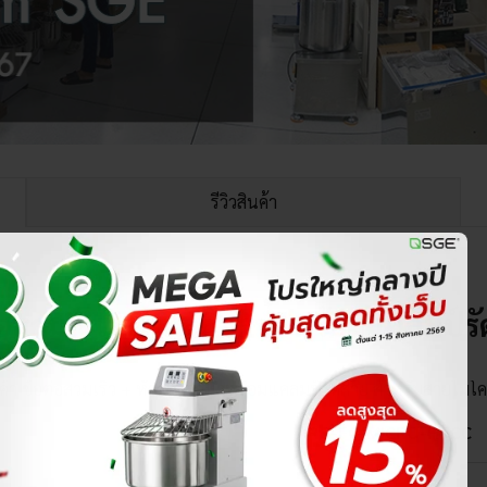
รีวิวสินค้า
่อสวมเร็ว+หัวต่อก๊อกน้ำพร้อมแคลมป์ร
IRG-FC-MICRO-HTCC