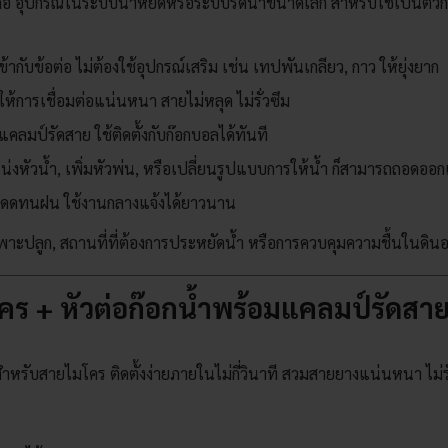
ือ อุปกรณ์ในระบบน้ำหยดหรือระบบรดน้ำขนาดเล็ก สำหรับใช้เป็นตัวกล
ากับข้อต่อ ไม่ต้องใช้อุปกรณ์เสริม เช่น เทปพันเกลียว, กาว ให้ยุ่งยาก
ให้การเชื่อมต่อแน่นหนา สายไม่หลุด ไม่รั่วซึม
คลมป์รัดสาย ใช้ติดตั้งกับก๊อกบอลได้ทันที
่งหัวน้ำ, เพิ่มหัวพ่น, หรือเปลี่ยนรูปแบบการให้น้ำ ก็สามารถถอดออ
แดดทนฝน ใช้งานกลางแจ้งได้ยาวนาน
พาะปลูก, สถานที่ที่ต้องการประหยัดน้ำ หรือการควบคุมความชื้นในดิน
คร + หัวต่อก๊อกน้ำพร้อมแคลมป์รัดสา
ำหรับสายไมโคร ติดตั้งง่ายภายในไม่กี่วินาที สวมสายยางแน่นหนา ไม่รั