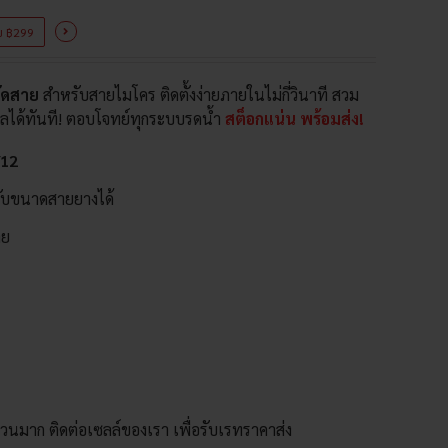
ครบ ฿299
รัดสาย
สำหรับสายไมโคร ติดตั้งง่ายภายในไม่กี่วินาที สวม
บอลได้ทันที! ตอบโจทย์ทุกระบบรดน้ำ
สต็อกแน่น พร้อมส่ง!
/12
กับขนาดสายยางได้
าย
จำนวนมาก ติดต่อเซลล์ของเรา เพื่อรับเรทราคาส่ง