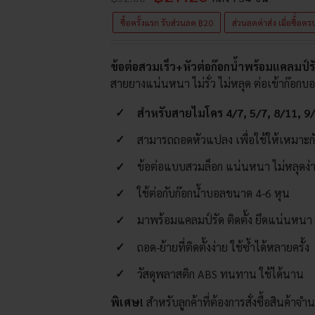
ซื้อครั้งแรก รับส่วนลด ฿20
ส่วนลดค่าส่ง เมื่อซื้่อ
ข้อต่อสวมเร็ว+หัวต่อก๊อกน้ำพร้อมแคลมป์
สายยางแน่นหนา ไม่รั่ว ไม่หลุด ต่อเข้าก๊อก
สำหรับสายไมโคร 4/7, 5/7, 8/11, 9
สามารถถอดหัวแปลง เพื่อใช้ให้เหมาะ
ข้อต่อแบบสวมล็อก แน่นหนา ไม่หลุดง่
ใช้ต่อกับก๊อกน้ำบอลขนาด 4-6 หุน
มาพร้อมแคลมป์รัด ติดตั้ง ยึดแน่นหนา
ถอด-ย้ายที่ติดตั้งง่าย ใช้ซ้ำได้หลายครั้ง
วัสดุพลาสติก ABS ทนทาน ใช้ได้นาน
พิเศษ!
สำหรับลูกค้าที่ต้องการสั่งซื้อสินค้า