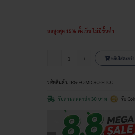
ลดสูงสุด 15% ทั้งเว็บ ไม่มีขั้นต่ำ
หยิบใส่ตะกร้า
จำนวน
ข้อ
ต่อ
รหัสสินค้า:
IRG-FC-MICRO-HTCC
สวม
เร็ว
+
รับส่วนลดค่าส่ง 30 บาท
รับ Co
หัวต่อ
ก๊อก
น้ำ
พร้อม
แค