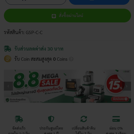
ไม้
ค้ำ
สั่งซื้อผ่านไลน์
ต้นไม้
แบบ
ไขว้
รหัสสินค้า:
GSP-C-C
90°
ขนาด
รับส่วนลดค่าส่ง 30 บาท
Ø8,
รับ Coin สะสมสูงสุด
0
Coins
Ø11,
Ø16
มม.
ชิ้น
จัดส่งเร็ว
ประกันศูนย์ไทย
เปลี่ยนสินค้าคืน
ผ่อน 0%
ภายใน 1-2 วัน
สูงสุด 1 ปี
ได้ใน 7 วัน
สูงสุด 3 เดือน