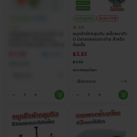
ประกันศูนย์ไทย
ราคาส่ง
ประกันศูนย์ไทย
ส่วนลด 15%
5.0
3.0
ถุงซีลสูญญากาศ แบบเรียบ ถุง
หมุดปักผ้าคลุมดิน เหล็กหนาตัว
แวคคั่ม หนา 160 ไมครอน
U ปลายแหลมเจาะง่าย สำหรับ
Food Grade (แพ็กละ 100 ใบ)
ดินแข็ง
฿
11.00
฿
3.83
ดูราคาส่ง
฿
4.50
Select Size
ขนาดหมุดโลหะ