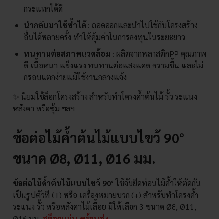
กระแทกได้ดี
นำกลับมาใช้ซ้ำได้
: ถอดออกและนำไปใช้กับโครงสร้าง
อื่นได้หลายครั้ง ทำให้คุ้มค่าในการลงทุนในระยะยาว
ทนทานต่อสภาพแวดล้อม
: ผลิตจากพลาสติกPP คุณภาพ
ดี เนื้อหนา แข็งแรง ทนทานต่อแสงแดด ความชื้น และไม่
กรอบแตกง่ายแม้ใช้งานกลางแจ้ง
✨ นิยมใช้ล็อกโครงสร้าง สำหรับทำโครงค้ำต้นไม้ รั้ว ระแนง
หลังคา หรือซุ้ม ฯลฯ
ข้อต่อไม้ค้ำต้นไม้แบบไขว้ 90°
ขนาด Ø8, Ø11, Ø16 มม.
ข้อต่อไม้ค้ำต้นไม้แบบไขว้ 90°
ใช้จับยึดท่อนไม้ค้ำให้ตัดกัน
เป็นรูปตัวที (T) หรือ เครื่องหมายบวก (+) สำหรับทำโครงค้ำ
ระแนง รั้ว หรือหลังคาไม้เลื้อย มีให้เลือก 3 ขนาด Ø8, Ø11,
Ø16 มม.
สต็อกแน่น พร้อมส่ง!