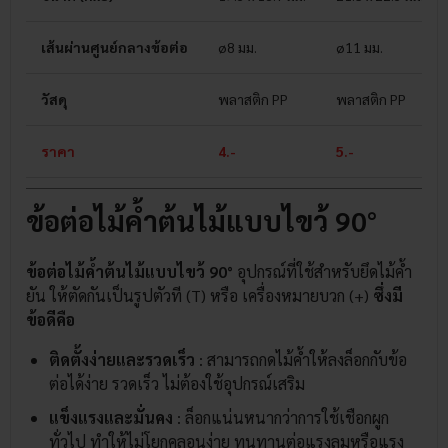
เส้นผ่านศูนย์กลางข้อต่อ
ø8 มม.
ø11 มม.
วัสดุ
พลาสติก PP
พลาสติก PP
ราคา
4.-
5.-
ข้อต่อไม้ค้ำต้นไม้แบบไขว้ 90°
ข้อต่อไม้ค้ำต้นไม้แบบไขว้ 90°
อุปกรณ์ที่ใช้สำหรับยึดไม้ค้ำ
ยัน ให้ตัดกันเป็นรูปตัวที (T) หรือ เครื่องหมายบวก (+)
ซึ่งมี
ข้อดีคือ
ติดตั้งง่ายและรวดเร็ว
: สามารถกดไม้ค้ำให้ลงล็อกกับข้อ
ต่อได้ง่าย รวดเร็ว ไม่ต้องใช้อุปกรณ์เสริม
แข็งแรงและมั่นคง
: ล็อกแน่นหนากว่าการใช้เชือกผูก
ทั่วไป ทำให้ไม่โยกคลอนง่าย ทนทานต่อแรงลมหรือแรง