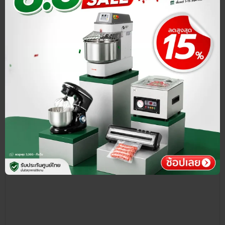
ทั้งหมด›
สายด่วนโทร
แชทหาเรา @LINE