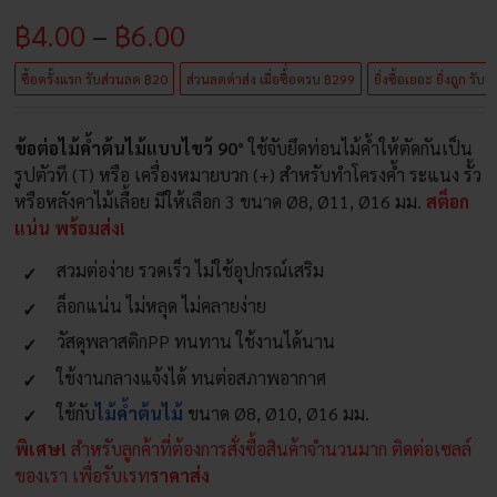
Price
฿
4.00
–
฿
6.00
range:
ซื้อครั้งแรก รับส่วนลด ฿20
ส่วนลดค่าส่ง เมื่อซื้่อครบ ฿299
ยิ่งซื้อเยอะ ยิ่งถูก รับ
฿4.00
ข้อต่อไม้ค้ำต้นไม้แบบไขว้ 90°
ใช้จับยึดท่อนไม้ค้ำให้ตัดกันเป็น
through
รูปตัวที (T) หรือ เครื่องหมายบวก (+) สำหรับทำโครงค้ำ ระแนง รั้ว
฿6.00
หรือหลังคาไม้เลื้อย มีให้เลือก 3 ขนาด Ø8, Ø11, Ø16 มม.
สต็อก
แน่น พร้อมส่ง!
สวมต่อง่าย รวดเร็ว ไม่ใช้อุปกรณ์เสริม
ล็อกแน่น ไม่หลุด ไม่คลายง่าย
วัสดุพลาสติกPP ทนทาน ใช้งานได้นาน
ใช้งานกลางแจ้งได้ ทนต่อสภาพอากาศ
ใช้กับ
ไม้ค้ำต้นไม้
ขนาด Ø8, Ø10, Ø16 มม.
พิเศษ!
สำหรับลูกค้าที่ต้องการสั่งซื้อสินค้าจำนวนมาก ติดต่อเซลล์
ของเรา เพื่อรับเรท
ราคาส่ง