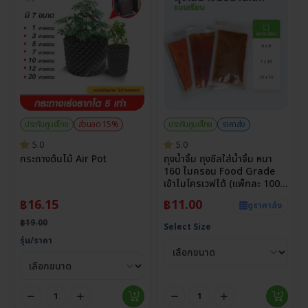
ประกันศูนย์ไทย
ส่วนลด 15%
ประกันศูนย์ไทย
ราคาส่ง
5.0
5.0
กระถางต้นไม้ Air Pot
ถุงน้ำจิ้ม ถุงซีลใส่น้ำจิ้ม หนา
160 ไมครอน Food Grade
เข้าไมโครเวฟได้ (แพ็กละ 100
ใบ)
฿
16.15
฿
11.00
ดูราคาส่ง
฿
19.00
Select Size
รุ่น/ราคา