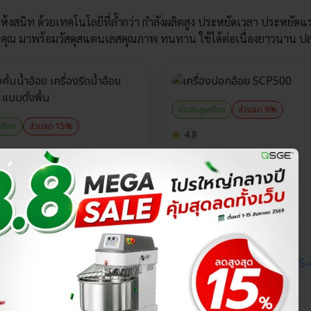
ียวก็แห้งสนิท ด้วยเทคโนโลยีที่ล้ำกว่า กำลังผลิตสูง ประหยัดเวลา ประห
งคุณ มาพร้อมวัสดุสแตนเลสคุณภาพ ทนทาน ใช้ได้ต่อเนื่องยาวนาน ป
ประกันศูนย์ไทย
ส่วนลด 9%
ย์ไทย
ส่วนลด 15%
4.8
เครื่องปอกอ้อย SCP500
้นน้ำอ้อย เครื่องรีดน้ำอ้อย
 แบบตั้งพื้น
฿
28,900.00
441.50
฿
31,900.00
.00
พรีออเดอร์
45-
เดอร์
45-60 วัน