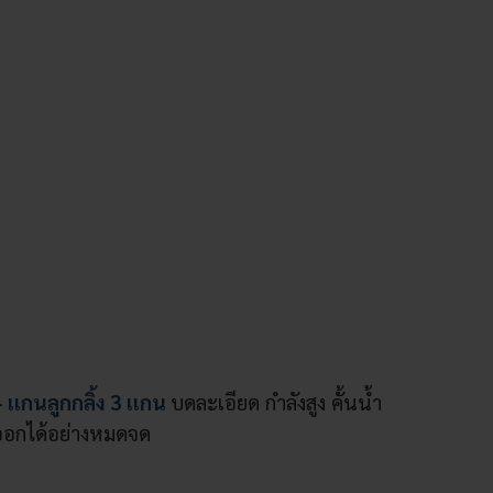
 เเกนลูกกลิ้ง 3 เเกน
บดละเอียด กำลังสูง คั้นน้ำ
ออกได้อย่างหมดจด