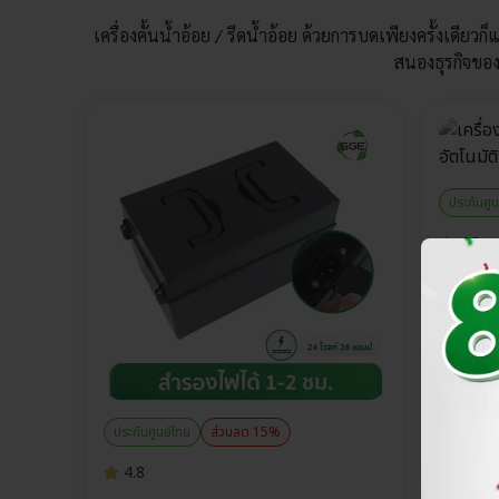
เครื่องคั้นน้ำอ้อย / รีดน้ำอ้อย ด้วยการบดเพียงครั้งเด
สนองธุรกิจขอ
ประกันศูน
4.8
เครื่องคั
อัตโนมัติ
฿
14,
฿
16,990
ประกันศูนย์ไทย
ส่วนลด 15%
พรีออ
4.8