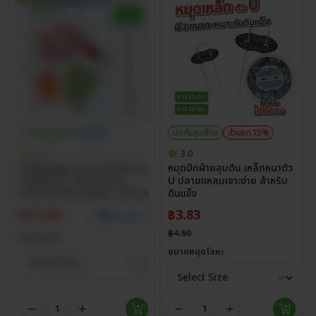
ประกันศูนย์ไทย
ราคาส่ง
ประกันศูนย์ไทย
ส่วนลด 15%
5.0
3.0
ถุงซีลสูญญากาศ แบบเรียบ ถุง
หมุดปักผ้าคลุมดิน เหล็กหนาตัว
แวคคั่ม หนา 160 ไมครอน
U ปลายแหลมเจาะง่าย สำหรับ
Food Grade (แพ็กละ 100 ใบ)
ดินแข็ง
฿
11.00
฿
3.83
ดูราคาส่ง
฿
4.50
เลือกขนาด
ขนาดหมุดโลหะ