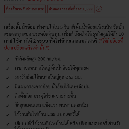
ซื้อครั้งแรก รับส่วนลด ฿20
ส่วนลดค่าส่ง เมื่อซื้่อครบ ฿299
เครื่องคั้นน้ำอ้อย
ทำงานไวใน 5 วินาที คั้นน้ำอ้อยแห้งสนิท รีดน้ำ
หมดจดทุกหยด ประหยัดต้นทุน เพิ่มกำลังผลิตให้ธุรกิจคุณได้ถึง 10
เท่า!
ใช้งานได้ 2 ระบบ ทั้งไฟบ้านและแบตเตอรี่
(*ใช้กับอ้อยที่
ปอกเปลือกแล้วเท่านั้น*)
กำลังผลิตสูง 200 กก./ชม.
เพลาบดขนาดใหญ่ คั้นน้ำอ้อยได้ทุกหยด
รองรับอ้อยได้ขนาดใหญ่สุด Ø63 มม.
มีแผ่นกรองกากอ้อย น้ำอ้อยไร้เศษเจือปน
ติดตั้งก๊อก บรรจุใส่ขวดขายง่ายขึ้น
วัสดุสแตนเลส แข็งแรง ทนทานต่อสนิม
ใช้งานกับไฟบ้าน และ แบตเตอรี่ได้
เสียบปลั๊กใช้งานกับไฟบ้านได้ หรือ เสียบแบตเตอรี่ สำหรับ