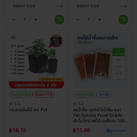
ประกันศูนย์ไทย
ส่วนลด 15%
ประกันศูนย์ไทย
ราคาส่ง
5.0
5.0
กระถางต้นไม้ Air Pot
ถุงน้ำจิ้ม ถุงซีลใส่น้ำจิ้ม หนา
160 ไมครอน Food Grade
เข้าไมโครเวฟได้ (แพ็กละ 100
ใบ)
฿
16.15
฿
11.00
ดูราคาส่ง