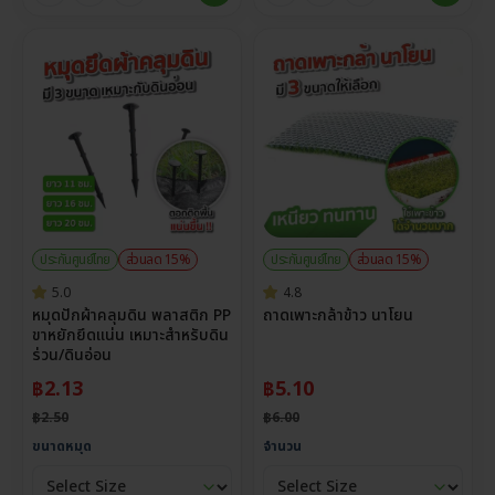
ประกันศูนย์ไทย
ส่วนลด 15%
ประกันศูนย์ไทย
ส่วนลด 15%
5.0
4.8
หมุดปักผ้าคลุมดิน พลาสติก PP
ถาดเพาะกล้าข้าว นาโยน
ขาหยักยึดแน่น เหมาะสำหรับดิน
ร่วน/ดินอ่อน
฿
2.13
฿
5.10
฿
2.50
฿
6.00
ขนาดหมุด
จำนวน