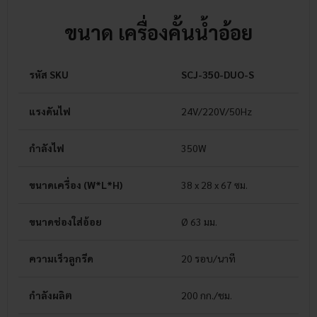
ขนาด เครื่องคั้นน้ำอ้อย
รหัส SKU
SCJ-350-DUO-S
แรงดันไฟ
24V/220V/50Hz
กำลังไฟ
350W
ขนาดเครื่อง (W*L*H)
38 x 28 x 67
ซม.
ขนาดช่องใส่อ้อย
Ø 63 มม.
ความเร็วลูกรีด
20 รอบ/นาที
กำลังผลิต
200 กก./ชม.