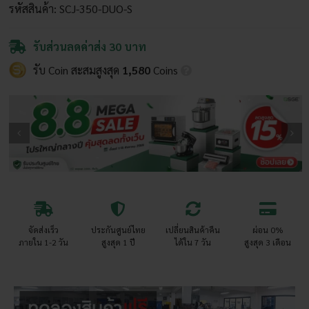
(รุ่น
รหัสสินค้า:
SCJ-350-DUO-S
ตั้ง
พื้น)
รับส่วนลดค่าส่ง 30 บาท
ชิ้น
รับ Coin สะสมสูงสุด
1,580
Coins
จัดส่งเร็ว
ประกันศูนย์ไทย
เปลี่ยนสินค้าคืน
ผ่อน 0%
ภายใน 1-2 วัน
สูงสุด 1 ปี
ได้ใน 7 วัน
สูงสุด 3 เดือน