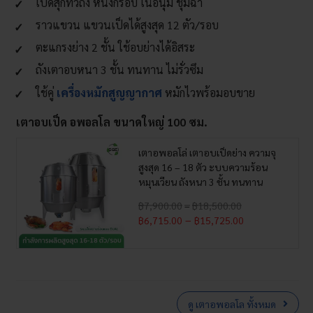
เป็ดสุกทั่วถึง หนังกรอบ เนื้อนุ่ม ชุ่มฉ่ำ
ราวแขวน แขวนเป็ดได้สูงสุด 12 ตัว/รอบ
ตะแกรงย่าง 2 ชั้น ใช้อบย่างได้อิสระ
ถังเตาอบหนา 3 ชั้น ทนทาน ไม่รั่วซึม
ใช้คู่
เครื่องหมักสูญญากาศ
หมักไวพร้อมอบขาย
เตาอบเป็ด อพอลโล ขนาดใหญ่ 100 ซม.
เตาอพอลโล่ เตาอบเป็ดย่าง ความจุ
สูงสุด 16 – 18 ตัว ะบบความร้อน
หมุนเวียน ถังหนา 3 ชั้น ทนทาน
Price
฿
7,900.00
–
฿
18,500.00
range:
Price
–
฿
6,715.00
฿
15,725.00
฿7,900.00
range:
through
฿6,715.00
฿18,500.00
through
฿15,725.00
ดู เตาอพอลโล ทั้งหมด