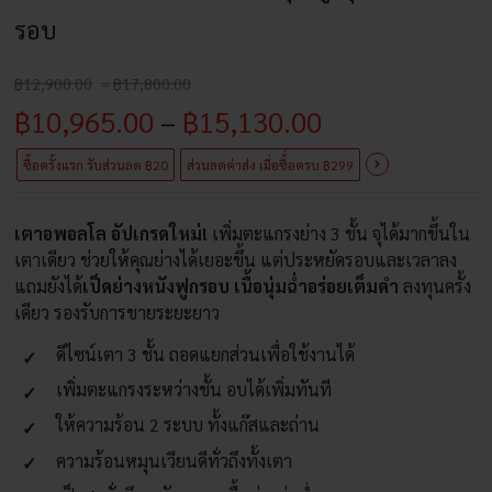
รอบ
Price
฿
12,900.00
–
฿
17,800.00
range:
Price
฿
10,965.00
–
฿
15,130.00
฿12,900.00
through
range:
฿17,800.00
ซื้อครั้งแรก รับส่วนลด ฿20
ส่วนลดค่าส่ง เมื่อซื้่อครบ ฿299
฿10,965.00
เตาอพอลโล อัปเกรดใหม่!
เพิ่มตะแกรงย่าง 3 ชั้น จุได้มากขึ้นใน
through
เตาเดียว ช่วยให้คุณย่างได้เยอะขึ้น แต่ประหยัดรอบและเวลาลง
฿15,130.00
แถมยังได้
เป็ดย่างหนังฟูกรอบ เนื้อนุ่มฉ่ำอร่อยเต็มคำ
ลงทุนครั้ง
เดียว รองรับการขายระยะยาว
ดีไซน์เตา 3 ชั้น ถอดแยกส่วนเพื่อใช้งานได้
เพิ่มตะแกรงระหว่างชั้น อบได้เพิ่มทันที
ให้ความร้อน 2 ระบบ ทั้งแก๊สและถ่าน
ความร้อนหมุนเวียนดีทั่วถึงทั้งเตา