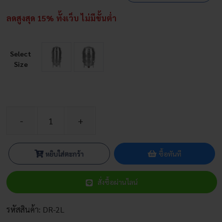
ลดสูงสุด 15% ทั้งเว็บ ไม่มีขั้นต่ำ
Select
Size
จำนวน
เตา
อ
หยิบใส่ตะกร้า
ซื้อทันที
พอลโล
เตา
สั่งซื้อผ่านไลน์
อบ
เป็ด
ย่าง
รหัสสินค้า:
DR-2L
อัป