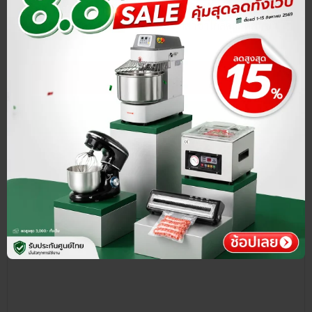
สูญญากาศ หม้อทอดน้ำน้ำมัน เครื่องล้างผัก และสินค้าอื่นๆ
ของ SGE ได้ฟรี! ที่ Showroom ทุกสาขาใกล้คุณ
ดูสาขา
ทั้งหมด›
สายด่วนโทร
แชทหาเรา @LINE