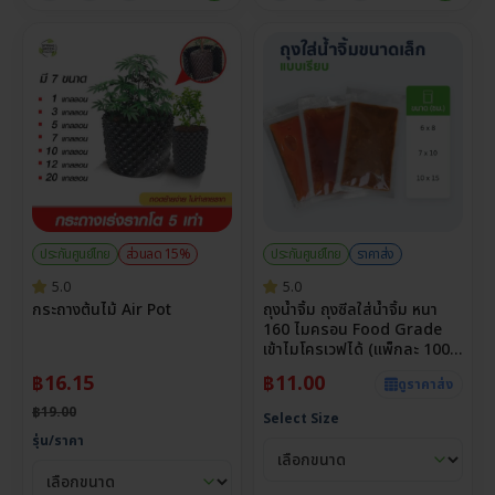
ประกันศูนย์ไทย
ส่วนลด 15%
ประกันศูนย์ไทย
ราคาส่ง
5.0
5.0
กระถางต้นไม้ Air Pot
ถุงน้ำจิ้ม ถุงซีลใส่น้ำจิ้ม หนา
160 ไมครอน Food Grade
เข้าไมโครเวฟได้ (แพ็กละ 100
ใบ)
฿
16.15
฿
11.00
ดูราคาส่ง
฿
19.00
Select Size
รุ่น/ราคา