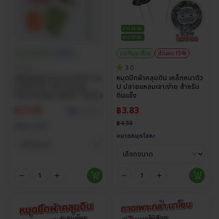
ประกันศูนย์ไทย
ราคาส่ง
ประกันศูนย์ไทย
ส่วนลด 15%
5.0
3.0
ถุงซีลสูญญากาศ แบบเรียบ ถุง
หมุดปักผ้าคลุมดิน เหล็กหนาตัว
แวคคั่ม หนา 160 ไมครอน
U ปลายแหลมเจาะง่าย สำหรับ
Food Grade (แพ็กละ 100 ใบ)
ดินแข็ง
฿
11.00
฿
3.83
ดูราคาส่ง
฿
4.50
Select Size
ขนาดหมุดโลหะ