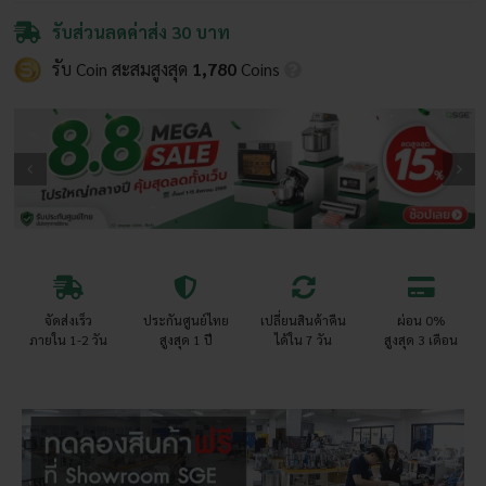
เกรด
รับส่วนลดค่าส่ง 30 บาท
ตะแกรง
รับ Coin สะสมสูงสุด
1,780
Coins
3
ชั้น
รองรับ
แก๊ส
และ
ถ่าน
อบ
จุใจ
สูงสุด
12
จัดส่งเร็ว
ประกันศูนย์ไทย
เปลี่ยนสินค้าคืน
ผ่อน 0%
ตัว/
ภายใน 1-2 วัน
สูงสุด 1 ปี
ได้ใน 7 วัน
สูงสุด 3 เดือน
รอบ
ชิ้น