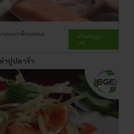
ทีมงานของเราด้วยนะคะ🙏
เครื่องซีลสูญญา
กาศ
 ตำปูปลาร้า