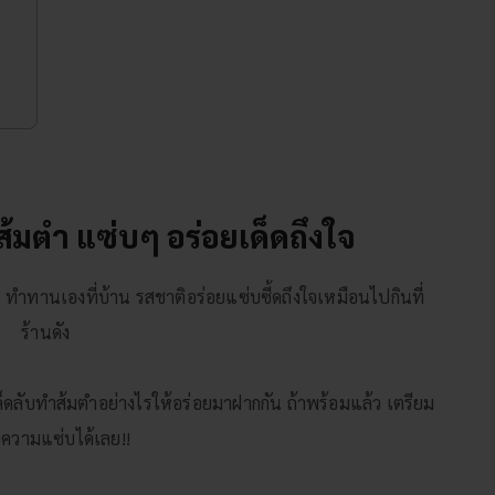
ส้มตำ แซ่บๆ อร่อยเด็ดถึงใจ
ๆ
ทำทานเองที่บ้าน รสชาติอร่อยแซ่บซี้ดถึงใจเหมือนไปกินที่
ร้านดัง
็ดลับทำส้มตำอย่างไรให้อร่อยมาฝากกัน ถ้าพร้อมแล้ว เตรียม
บความแซ่บได้เลย!!