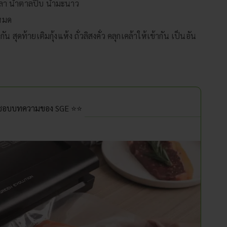
ลา น้ำตาลปี๊บ น้ำมะนาว
นหมด
สุดท้ายเติมกุ้งแห้ง ถั่วลิสงคั่ว คลุกเคล้าให้เข้ากัน เป็นอัน
นชอบบทความของ SGE ⭐⭐