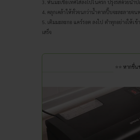
3. หั่นมะเขือเทศใส่ลงไปในครก ปรุงรสด้วยน้ำป
4. คลุกเคล้าให้ทั่วจนกว่าน้ำตาลปี๊บจะละลายจ
5. เติมมะละกอ แคร์รอต ลงไป ตำทุกอย่างให้เข้ากัน 
เสร็จ
⭐⭐ หากชื่