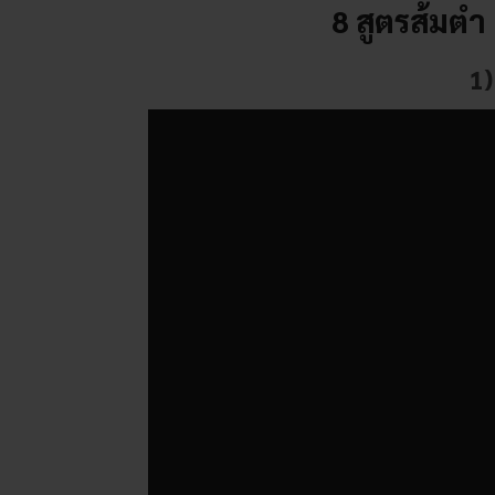
8
สูตรส้มตำ
1)