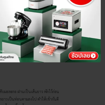
บมะละกอ ฝานเป็นเส้นยาว พักไว้ก่อน
ฝักยาวเป็นท่อนตามลงไป ตำให้เข้ากันดี