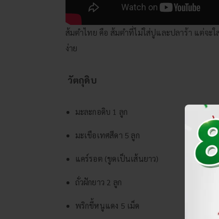
ส้มตำไทย คือ ส้มตำที่ไม่ใส่ปูและปลาร้า แต่จะใ
ง่าย
วัตถุดิบ
มะละกอดิบ 1 ลูก
มะเขือเทศสีดา 5 ลูก
แคร์รอต (ขูดเป็นเส้นยาว)
ถั่วฝักยาว 2 ลูก
พริกขี้หนูแดง 5 เม็ด