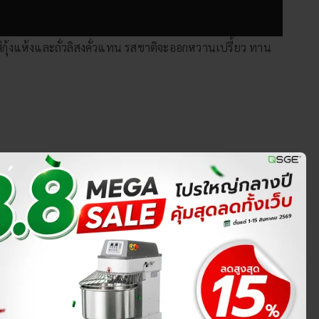
ส่กุ้งแห้งและถั่วลิสงคั่วแทน รสชาติจะออกหวานเปรี้ยว ทาน