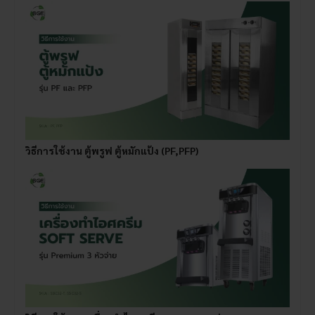
วิธีการใช้งาน ตู้พรูฟ ตู้หมักแป้ง (PF,PFP)