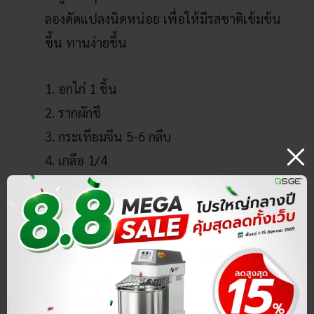
ลองดัดแปลงนิดหน่อย เพื่อให้มีรสชาติเข้มข้น
ขึ้น ทานง่ายขึ้น
1. อกไก่ 1 ชิ้น
2. รากผักชี
3. กระเทียมจีน 5-6 กลีบ
4. เกลือ 1/4
5. พริกไทยดำ 1/2
6. ซอสหอยนางรม 2 ช้อนโต๊ะ
7. น้ำมันคาโนล่า ¼ ช้อนชา
8. ฟักทอง , ผักกาดเขียวปลี , ผักคะน้าฝรั่ง (ผัก
สดตามชอบ)
9. ข้าวไรซ์เบอร์รี่