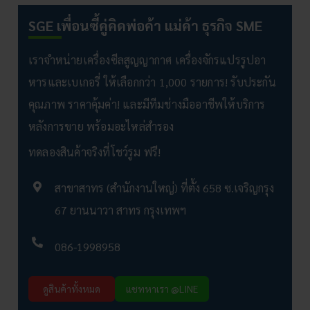
SGE เพื่อนซี้คู่คิดพ่อค้า แม่ค้า ธุรกิจ SME
เราจำหน่ายเครื่องซีลสูญญากาศ เครื่องจักรแปรรูปอา
หารและเบเกอรี่ ให้เลือกกว่า 1,000 รายการ! รับประกัน
คุณภาพ ราคาคุ้มค่า! และมีทีมช่างมืออาชีพให้บริการ
หลังการขาย พร้อมอะไหล่สำรอง
ทดลองสินค้าจริงที่โชว์รูม ฟรี!
สาขาสาทร (สำนักงานใหญ่) ที่ตั้ง 658 ซ.เจริญกรุง
67 ยานนาวา สาทร กรุงเทพฯ
086-1998958
ดูสินค้าทั้งหมด
แชทหาเรา @LINE