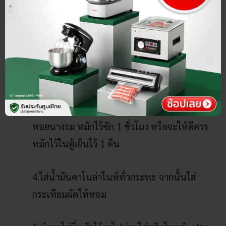
วิธีทำ อกไก่กระเทียมพริกไทย
1.ทำความสะอากอกไก่ให้สะอาด
2.โขลกรากผักชี กับผักชี
3.หมักไก่กับเกลือ พริกไทยดำ ผักชี รากผักชี ซอส
หอยนางรม หมักไว้ซัก 1 ชั่วโมง หรือจะให้ดีควร
หมักไว้ในตู้เย็นไว้ 1 คืน
4.ใส่น้ำมันคาโนล่าในห้ทั่วกระทะ จากนั้นใส่
กระเทียมผัดให้หอม