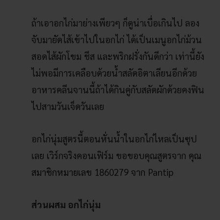
ถ้าเอาอกไก่มาย่างเพียวๆ ก็ดูน่าเบื่อเกินไป ลอง
จับมายัดไส้เข้าไปในอกไก่ ได้เป็นเมนูอกไก่ม้วน
สอดไส้ผักโขม ชีส และพริกฝรั่งกันดีกว่า เท่านี้ยัง
ไม่พอมีการเคลือบด้วยน้ำสลัดอิตาเลียนอีกด้วย
อาหารคลีนจานนี้ถ้าได้กินคู่กับสลัดผักด้วยคงฟิน
ไปสามวันเจ็ดวันเลย
อกไก่นุ่มสูตรนี้ตอนหั่นน้ำในอกไก่ไหลเป็นซุป
เลย เวิร์กจริงคอนเฟิร์ม ขอขอบคุณสูตรจาก
คุณ
สมาชิกหมายเลข 1860279 จาก Pantip
ส่วนผสม อกไก่นุ่ม