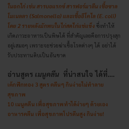
ในอกไก่ เช่น สารบอแรกซ์ สารฟอร์มาลีน เชื้อซาล
โมเนลลา (Salmonella) และเชื้ออีโคไล (E. coli)
โดย 2 รายหลังมักพบในไก่สดไก่แช่แข็ง
ซึ่งทำให้
เกิดภาวะอาหารเป็นพิษได้ ที่สำคัญเลยคือการปรุงสุก
อยู่เสมอๆ เพราะจะช่วยฆ่าเชื้อโรคต่างๆ ได้ อย่าได้
รับประทานดิบเป็นอันขาด
อ่านสูตร
เมนูคลีน
ที่น่าสนใจ ได้ที่….
เค้กฟักทอง 3 สูตร คลีนๆ กินง่ายไม่ทำลาย
สุขภาพ
10 เมนูคลีน เพื่อสุขภาพทำได้ง่ายๆ ด้วยเอง
อาหารคลีน เพื่อสุขภาพโปรตีนสูง กินง่าย!