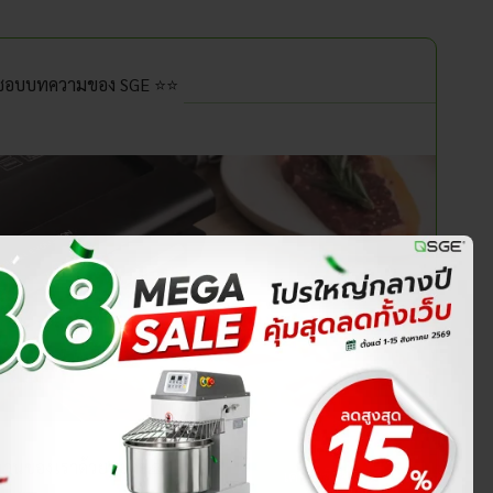
นชอบบทความของ SGE ⭐⭐
ทีมงานของเราด้วยนะคะ🙏
เครื่องซีลสูญญา