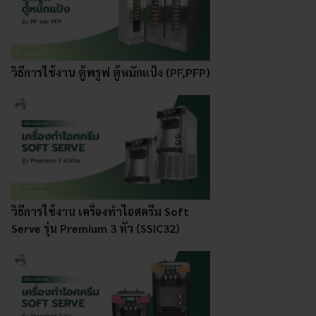
วิธีการใช้งาน ตู้พรูฟ ตู้หมักแป้ง (PF,PFP)
วิธีการใช้งาน เครื่องทําไอศครีม Soft
Serve รุ่น Premium 3 หัว (SSIC32)