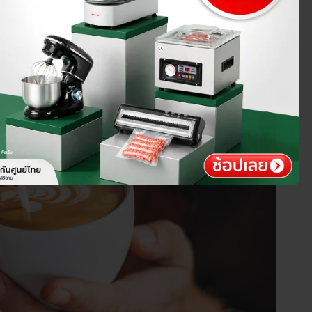
กาศ
 ใส่อะไรบ้าง