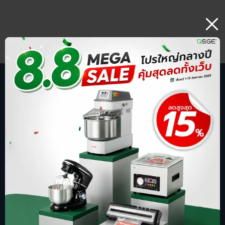
บริษัท สปริงกรีน อีโวลูชั่น จำกัด
ร้านออนไลน์ ที่รู้จักในชื่อ sgethai.com
ผู้นำเข้าและจัดจำหน่ายเครื่องซีลสูญญากาศ
เตาอบเบเกอรี่ ตู้อบลมร้อน เครื่องบดหมู
การันตีด้วยยอดขาย อันดับ 1