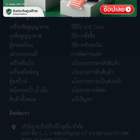
หมวดหมู่สินค้า
นโยบาย
เครื่องซีลสูญญากาศ
วิธีรับ SGE Coins
ถุงซีลสูญญากาศ
วิธีการสั่งซื้อ
ตู้อบลมร้อน
วิธีการชำระเงิน
เตาอบเบเกอรี่
การคิดค่าขนส่ง
เครื่องตีแป้ง
นโยบายการยกเลิกสินค้า
เครื่องสไลด์หมู
นโยบายการคืนสินค้า
ตู้แช่ไวน์
นโยบายความเป็นส่วนตัว
หม้อทอดน้ำ-น้ำมัน
นโยบายการจัดส่ง
สินค้าทั้งหมด
แจ้งปัญหา
ติดต่อเรา
บริษัท สปริงกรีนอีโวลูชั่น จำกัด
658 ชั้น 1, 2, 3 ซอยเจริญกรุง 67 แขวงยานนาวา เขต
สาทร กรุงเทพฯ 10120