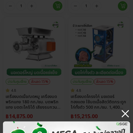
ประกันศูนย์ไทย
ส่วนลด 15%
ประกันศูนย์ไทย
ส่วนลด 15%
4.8
4.8
เครื่องบดเนื้อ/บดหมู เครื่องบด
เครื่องบดโครงไก่ มอเตอร์
พริกแกง 180 กก./ชม. บดพริก
ทองแดง ใช้บดเนื้อสัตว์ติดกระดูก
แกง บดตะไคร้ได้ เสียงรบกวน
ไก่ทั้งตัว 500 กก./ชม. 1,400
น้อย รุ่น MG-TURBO
รอบ/นาที
฿
14,875.00
฿
15,215.00
฿
17,500.00
฿
17,900.00
Select Size
Select Size