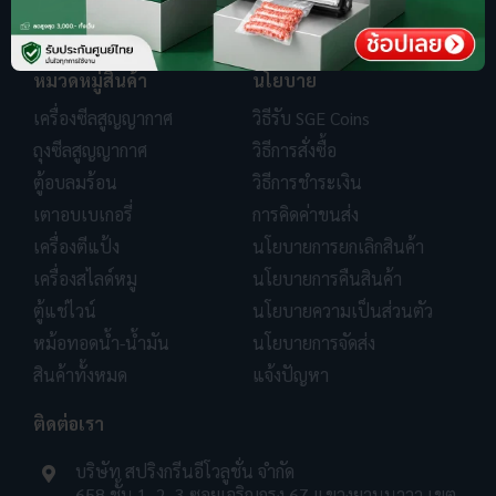
หมวดหมู่สินค้า
นโยบาย
เครื่องซีลสูญญากาศ
วิธีรับ SGE Coins
ถุงซีลสูญญากาศ
วิธีการสั่งซื้อ
ตู้อบลมร้อน
วิธีการชำระเงิน
เตาอบเบเกอรี่
การคิดค่าขนส่ง
เครื่องตีแป้ง
นโยบายการยกเลิกสินค้า
เครื่องสไลด์หมู
นโยบายการคืนสินค้า
ตู้แช่ไวน์
นโยบายความเป็นส่วนตัว
หม้อทอดน้ำ-น้ำมัน
นโยบายการจัดส่ง
สินค้าทั้งหมด
แจ้งปัญหา
ติดต่อเรา
บริษัท สปริงกรีนอีโวลูชั่น จำกัด
658 ชั้น 1, 2, 3 ซอยเจริญกรุง 67 แขวงยานนาวา เขต