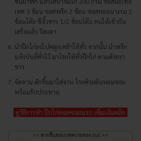
ขึ้นมาพัก แล้วใส่น้ำจิ้มไก่ 200 กรัม ซอสมะเขือ
เทศ 3 ช้อน ซอสพริก 2 ช้อน ซอสหอยนางรม 1
ช้อนโต๊ะ ซีอิ๊วขาว 1/2 ช้อนโต๊ะ คนให้เข้ากัน
เสร็จแล้ว ปิดเตา
นำปีกไก่ลงไปคลุกเคล้าให้ทั่ว จากนั้น นำพริก
แห้งป่นที่คั่วไว้ มาโรยให้ทั่วปีกไก่ ตามด้วยงา
ขาว
จัดจาน ตักขึ้นมาใส่จาน โรยด้วยต้นหอมซอย
พร้อมรับประทาน
ดูวิธีการทำ ปีกไก่ทอดซอสนรก เพิ่มเติมคลิก
⭐⭐ หากชื่นชอบบทความของ SGE ⭐⭐