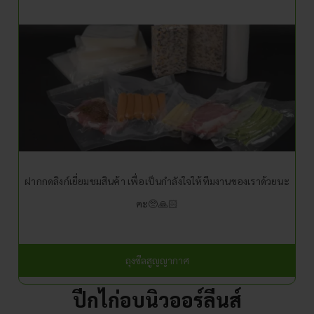
ฝากกดลิงก์เยี่ยมชมสินค้า เพื่อเป็นกำลังใจให้ทีมงานของเราด้วยนะ
คะ🥺🙏🏻
ถุงซีลสูญญากาศ
ปีกไก่อบนิวออร์ลีนส์