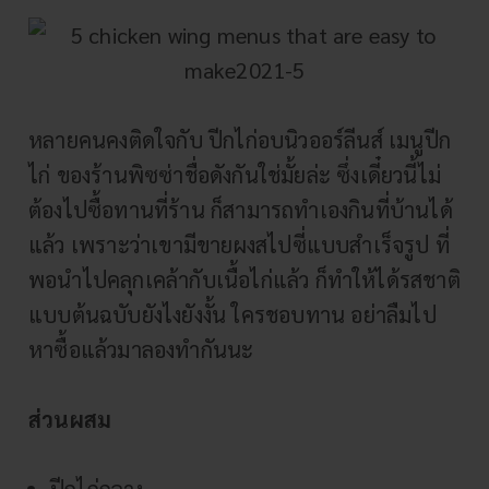
หลายคนคงติดใจกับ ปีกไก่อบนิวออร์ลีนส์ เมนูปีก
ไก่ ของร้านพิซซ่าชื่อดังกันใช่มั้ยล่ะ ซึ่งเดี๋ยวนี้ไม่
ต้องไปซื้อทานที่ร้าน ก็สามารถทำเองกินที่บ้านได้
แล้ว เพราะว่าเขามีขายผงสไปซี่แบบสำเร็จรูป ที่
พอนำไปคลุกเคล้ากับเนื้อไก่แล้ว ก็ทำให้ได้รสชาติ
แบบต้นฉบับยังไงยังงั้น ใครชอบทาน อย่าลืมไป
หาซื้อแล้วมาลองทำกันนะ
ส่วนผสม
ปีกไก่กลาง